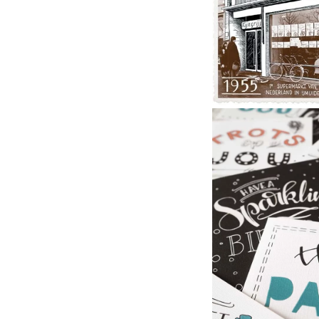
70 ja
superma
in fotog
met
tekeni
Hallmark 
eige
kaarten
met
Handlett
bij Hall