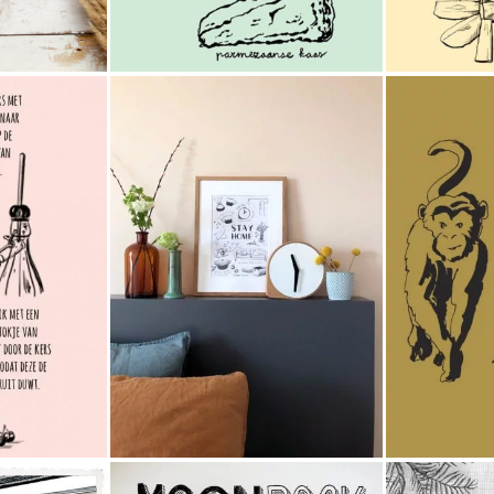
kt |
Bold
olle
fonQ | Stay
ill
ties
Home poster
vo
#4
vol sfeervolle
ext
rkt
illustraties
inter
ine
kt |
Holy Kauw