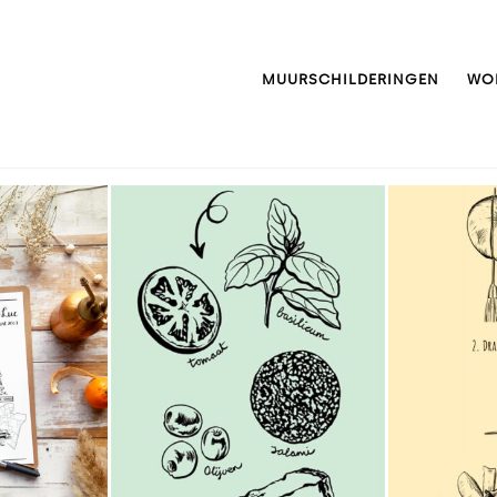
MUURSCHILDERINGEN
WO
che
Dekamarkt |
Dek
rond
Smaakvolle
Sma
illustraties
ill
lijke
voor #6
v
ten
Dekamarkt
De
dra &
magazine
ma