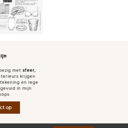
ema in
eningen
ijn
d bezig met
sfeer,
nterieurs krijgen
dtekening en lege
gevuld in mijn
hops.
ct op