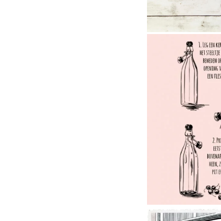
Luc
Dekamar
Smaakv
illustra
voor 
Dekama
magaz
Dekamar