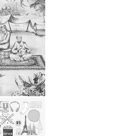
torische
prent
lustreerd
 thema
offie
ema |
orie van