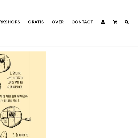
RKSHOPS
GRATIS
OVER
CONTACT
amarkt |
akvolle
ustraties
oor #5
kamarkt
gazine