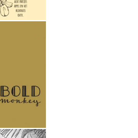
 Monkey |
ustraties
or een
ravagant
ieur merk