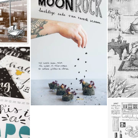
ar
Company |
rkten
Illustraties
His
rafie
over de
prachtige
geïl
ngen
recepten van
in
dit toffe
k
| Mijn
bedrijf in
n
culinaire
molen
foodconcepten
H
ering
Hist
mark!