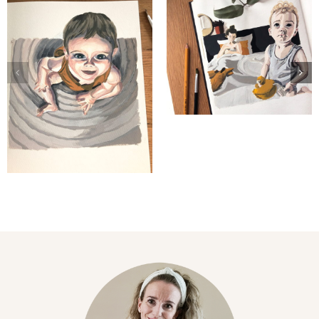
Portretten
Eerste keer
in gouache
portret
van Abel &
schilderen
Guus
in gouache,
zo deed ik
het