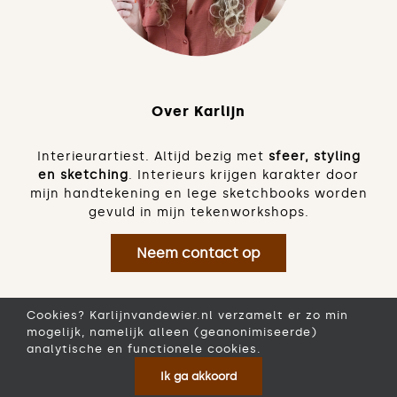
Over Karlijn
Interieurartiest. Altijd bezig met
sfeer, styling
en sketching
. Interieurs krijgen karakter door
mijn handtekening en lege sketchbooks worden
gevuld in mijn tekenworkshops.
Neem contact op
Cookies? Karlijnvandewier.nl verzamelt er zo min
mogelijk, namelijk alleen (geanonimiseerde)
analytische en functionele cookies.
© 2026 Karlijn van de Wier | KVK 17271653 | BTW
Ik ga akkoord
NL002193664B89 |
PRIVACY & COOKIES
|
FAQ