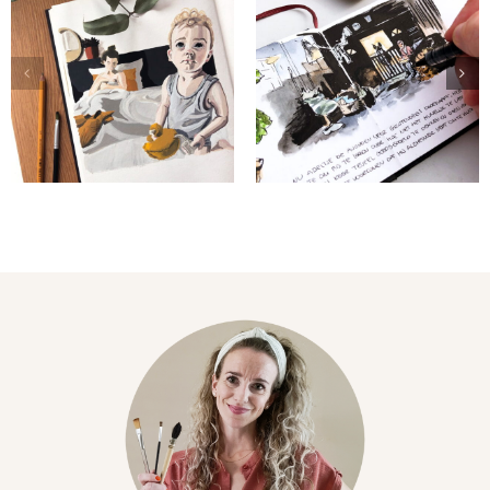
Portretten
in gouache
Sketchbook
van Abel &
#juni 2021
Guus