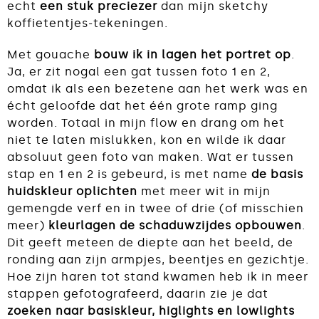
echt
een stuk preciezer
dan mijn sketchy
koffietentjes-tekeningen.
Met gouache
bouw ik in lagen het portret op
.
Ja, er zit nogal een gat tussen foto 1 en 2,
omdat ik als een bezetene aan het werk was en
écht geloofde dat het één grote ramp ging
worden. Totaal in mijn flow en drang om het
niet te laten mislukken, kon en wilde ik daar
absoluut geen foto van maken. Wat er tussen
stap en 1 en 2 is gebeurd, is met name
de basis
huidskleur oplichten
met meer wit in mijn
gemengde verf en in twee of drie (of misschien
meer)
kleurlagen de schaduwzijdes opbouwen
.
Dit geeft meteen de diepte aan het beeld, de
ronding aan zijn armpjes, beentjes en gezichtje.
Hoe zijn haren tot stand kwamen heb ik in meer
stappen gefotografeerd, daarin zie je dat
zoeken naar basiskleur, higlights en lowlights