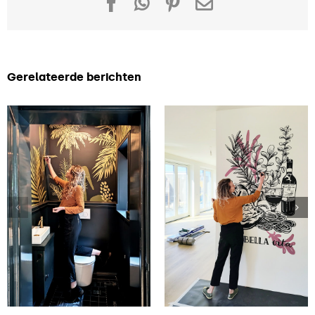
Facebook
WhatsApp
Pinterest
E-
mail
Gerelateerde berichten
Van saai
Persoonlijke
naar luxe
muurtekening
toilet door
geplaatst in
mijn
2 uur
wandschildering