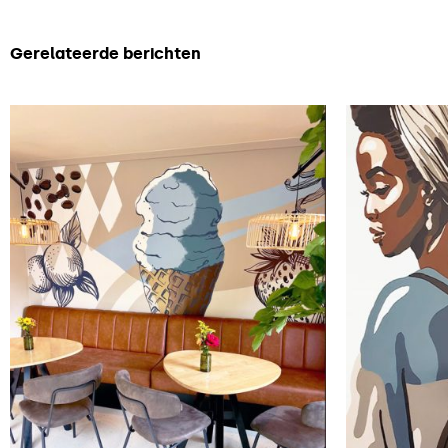
Gerelateerde berichten
Prachtig
Van 
kleurpalet in
muu
muurschildering
p
ijssalon
muu