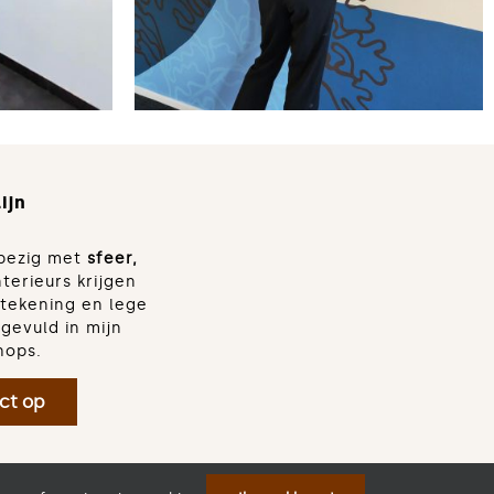
ijn
d bezig met
sfeer,
nterieurs krijgen
dtekening en lege
gevuld in mijn
hops.
ct op