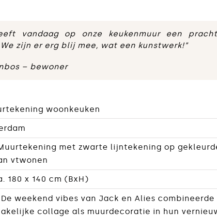
 heeft vandaag op onze keukenmuur een pracht
We zijn er erg blij mee, wat een kunstwerk!”
enbos – bewoner
urtekening woonkeuken
terdam
 Muurtekening met zwarte lijntekening op gekleurd
an vtwonen
a. 180 x 140 cm (BxH)
| De weekend vibes van Jack en Alies combineerde 
akelijke collage als muurdecoratie in hun vernie