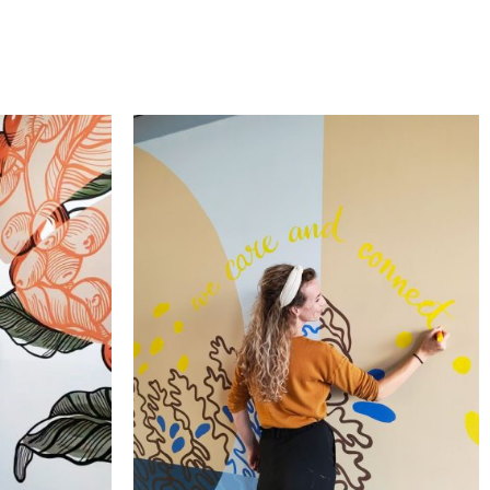
ls de
Een saai kantoor
pen
minder met deze
muurkunst