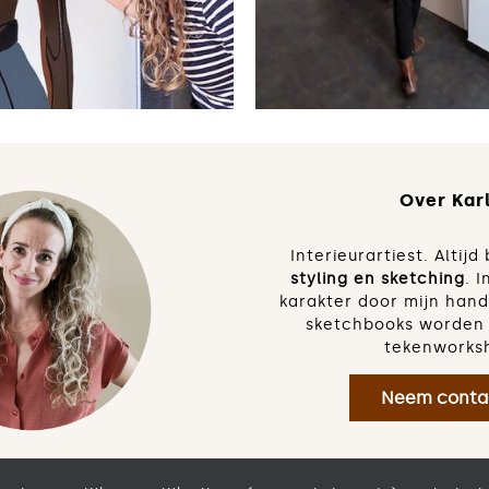
Over Karl
Interieurartiest. Altij
styling en sketching
. I
karakter door mijn han
sketchbooks worden 
tekenworks
Neem conta