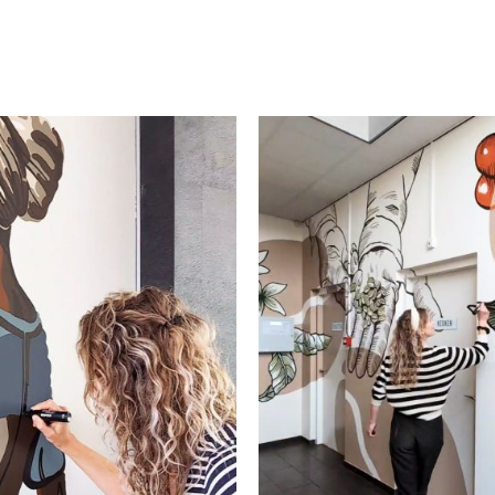
moodboard tot
Wow effect a
r: Afrikaans
deur hier o
ortret als
gaat
rschildering