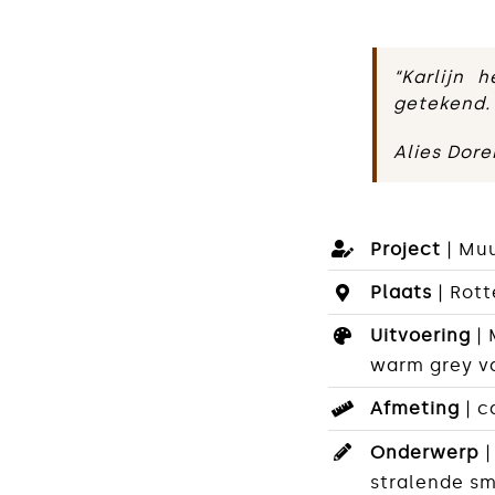
“Karlijn
getekend. 
Alies Dor
Project
| Mu
Plaats
| Rot
Uitvoering
|
warm grey v
Afmeting
| c
Onderwerp
stralende sm