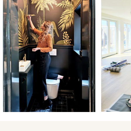
P
Van saai naar luxe
mu
toilet door mijn
gepl
wandschildering