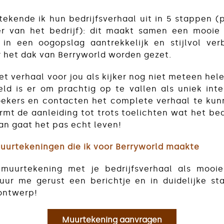
tekende ik hun bedrijfsverhaal uit in 5 stappen (p
er van het bedrijf): dit maakt samen een mooie
 in een oogopslag aantrekkelijk en stijlvol ver
 het dak van Berryworld worden gezet.
et verhaal voor jou als kijker nog niet meteen hel
eld is er om prachtig op te vallen als uniek int
oekers en contacten het complete verhaal te kunn
mt de aanleiding tot trots toelichten wat het bedr
an gaat het pas echt leven!
 muurtekeningen die ik voor Berryworld maakte
muurtekening met je bedrijfsverhaal als mooie
tuur me gerust een berichtje en in duidelijke 
 ontwerp!
Muurtekening aanvragen