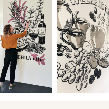
ersoonlijke
Favoriet ete
urtekening
getekend
aatst in 2 uur
muurdecora