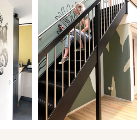
Kantoor Dokkum
n als
krijgt
e
muurschildering
tie
trappenhuis