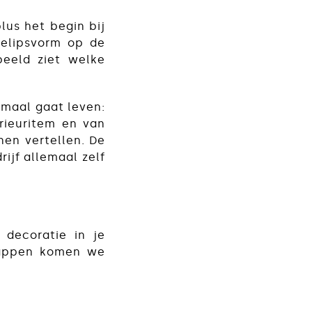
lus het begin bij
 elipsvorm op de
beeld ziet welke
emaal gaat leven:
erieuritem en van
en vertellen. De
ijf allemaal zelf
 decoratie in je
stappen komen we