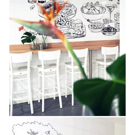
Fruition | Een
bedrijfsmuur vol
getekende borrelhapjes