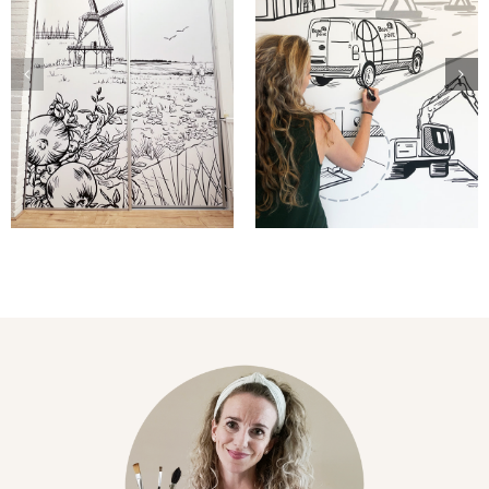
schuifdeurkast
voor
wordt
eigenaars
sfeervol
van saaie
interieuritem
kantoorruimte