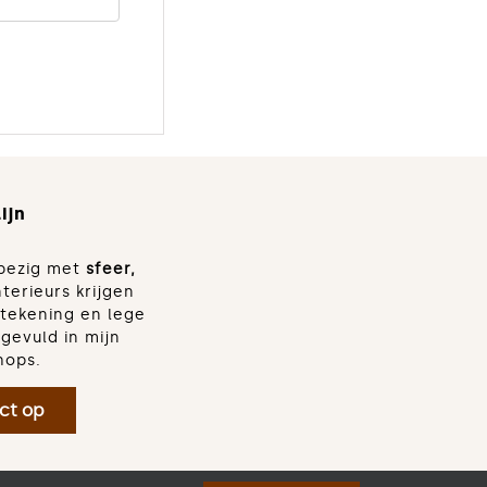
ijn
d bezig met
sfeer,
nterieurs krijgen
dtekening en lege
gevuld in mijn
hops.
ct op