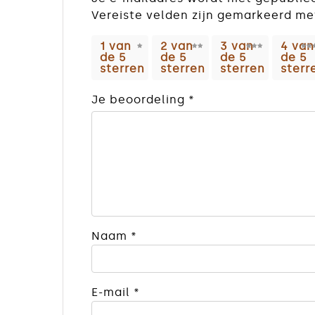
Vereiste velden zijn gemarkeerd m
1 van
2 van
3 van
4 van
de 5
de 5
de 5
de 5
sterren
sterren
sterren
sterr
Je beoordeling
*
Naam
*
E-mail
*