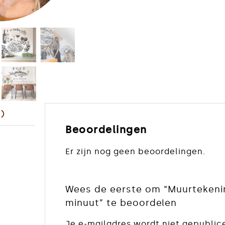
aantal
)
Beoordelingen
Er zijn nog geen beoordelingen.
Wees de eerste om “Muurtekeni
minuut” te beoordelen
Je e-mailadres wordt niet gepublic