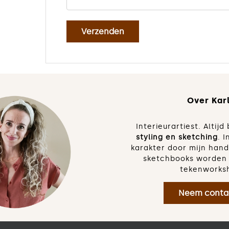
Over Karl
Interieurartiest. Altij
styling en sketching
. I
karakter door mijn han
sketchbooks worden 
tekenworks
Neem conta