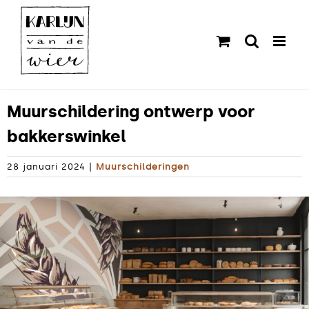
Ga
naar
inhoud
Muurschildering ontwerp voor
bakkerswinkel
28 januari 2024
|
Muurschilderingen