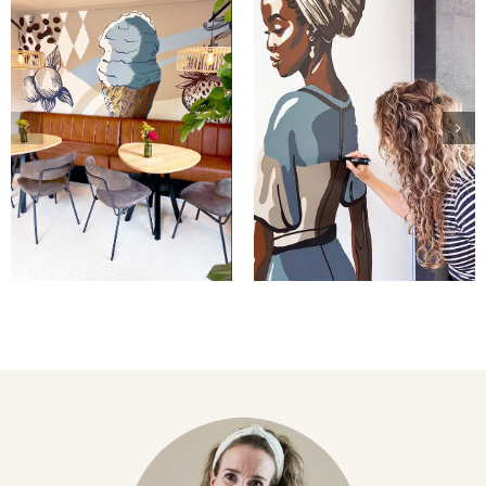
Van
Prachtig
moodboard
kleurpalet
tot muur:
in
Afrikaans
muurschildering
portret als
ijssalon
muurschilderi