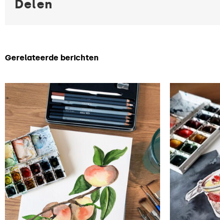
Delen
Gerelateerde berichten
Moment workshop
Rec
perziken tekenen in
mi
Winsor & Newton
re