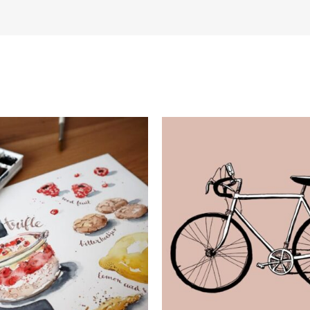
Waarom je be
toegang heb
ipe Drawing
mijn onli
ni-workshop
worksho
ceptkaartje