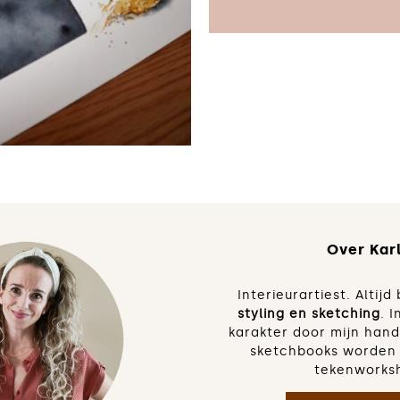
tekenen
Over Karl
Interieurartiest. Altij
styling en sketching
. I
karakter door mijn han
sketchbooks worden 
tekenworks