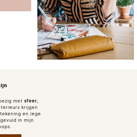
worden
ijn
d bezig met
sfeer,
nterieurs krijgen
dtekening en lege
gevuld in mijn
hops.