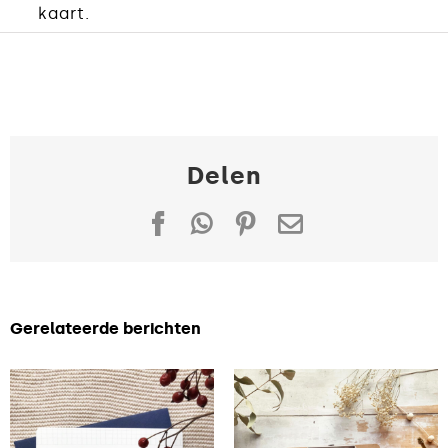
kaart.
Delen
Facebook
WhatsApp
Pinterest
E-
mail
Gerelateerde berichten
Grafische
plattegrond