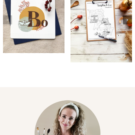
met
Bo zijn
persoonlijke
geboortekaartje
elementen
voor Sandra
& Luc